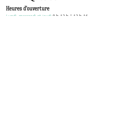
Heures d'ouverture
Lundi, mercredi et jeudi
8
h-12 h | 13 h-16
h45
Mardi
10 h 30-12 h | 13 h-16 h 45 (jusqu'à
18 h sur rendez-vous)
Vendredi
8 h -12 h
418 589-8589
cje-manic@cjemanic.com
© Tous droits réservés CJE Manicouagan
Politique de confidentialité